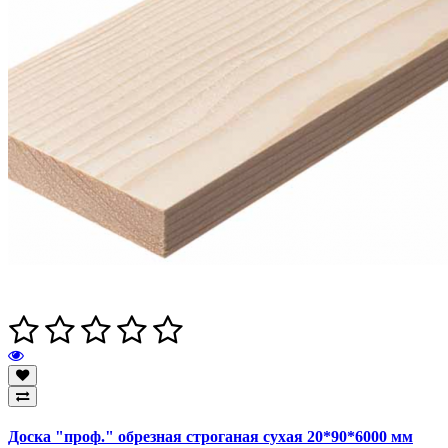
Доска "проф." обрезная строганая сухая 20*90*6000 мм