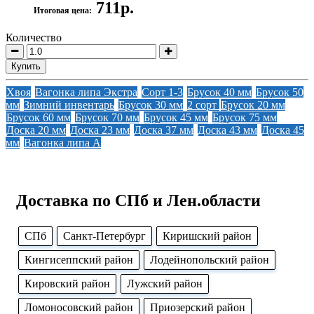
711р.
Итоговая цена:
Количество
Купить
Хвоя
Вагонка липа Экстра
Сорт 1-3
Брусок 40 мм
Брусок 50
мм
Зимний инвентарь
Брусок 30 мм
2 сорт
Брусок 20 мм
Брусок 60 мм
Брусок 70 мм
Брусок 45 мм
Брусок 75 мм
Доска 20 мм
Доска 23 мм
Доска 37 мм
Доска 43 мм
Доска 45
мм
Вагонка липа А
Доставка по СПб и Лен.области
CПб
Cанкт-Петербург
Киришский район
Кингисеппский район
Лодейнопольский район
Кировский район
Лужский район
Ломоносовский район
Приозерский район