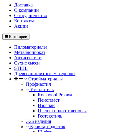
Доставка
О компании
Cотрудничество
Контакты
Акции
Категории
Пиломатериалы
Металлопрокат
Антисептики
Сухие смеси
STIHL
Древесно-плитные материалы
Стройматериалы
Профнастил
Утеплитель
Rockwool Роквул
Пенопласт
Изоспан
Пленка полиэтиленовая
Геотекстиль
Ж/Б изделия
Кровля, водосток
Шифер