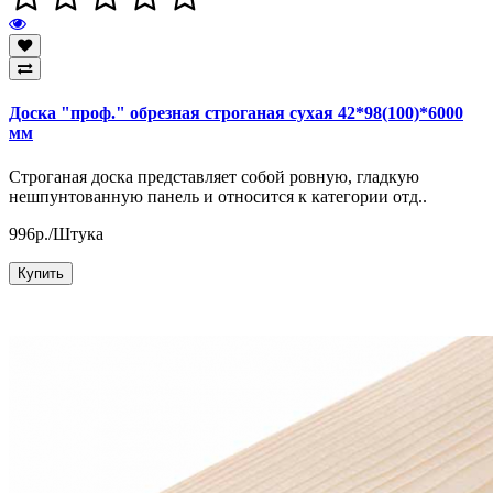
Доска "проф." обрезная строганая сухая 42*98(100)*6000
мм
Строганая доска представляет собой ровную, гладкую
нешпунтованную панель и относится к категории отд..
996р./Штука
Купить