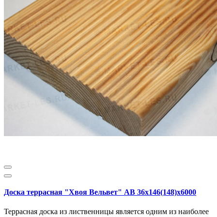
Доска террасная "Хвоя Вельвет" АВ 36х146(148)х6000
Террасная доска из лиственницы является одним из наиболее