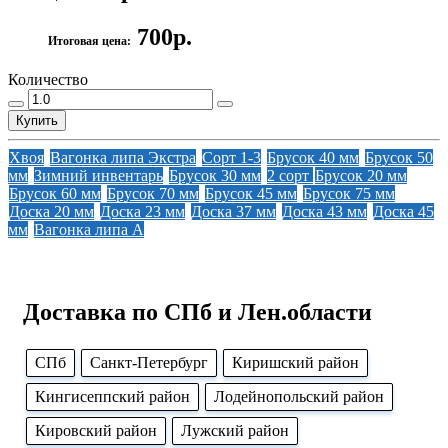
700р.
Итоговая цена:
Количество
Купить
Хвоя
Вагонка липа Экстра
Сорт 1-3
Брусок 40 мм
Брусок 50
мм
Зимний инвентарь
Брусок 30 мм
2 сорт
Брусок 20 мм
Брусок 60 мм
Брусок 70 мм
Брусок 45 мм
Брусок 75 мм
Доска 20 мм
Доска 23 мм
Доска 37 мм
Доска 43 мм
Доска 45
мм
Вагонка липа А
Доставка по СПб и Лен.области
CПб
Cанкт-Петербург
Киришский район
Кингисеппский район
Лодейнопольский район
Кировский район
Лужский район