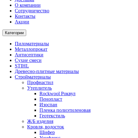
О компании
Cотрудничество
Контакты
Акции
Категории
Пиломатериалы
Металлопрокат
Антисептики
Сухие смеси
STIHL
Древесно-плитные материалы
Стройматериалы
Профнастил
Утеплитель
Rockwool Роквул
Пенопласт
Изоспан
Пленка полиэтиленовая
Геотекстиль
Ж/Б изделия
Кровля, водосток
Шифер
Унифлекс