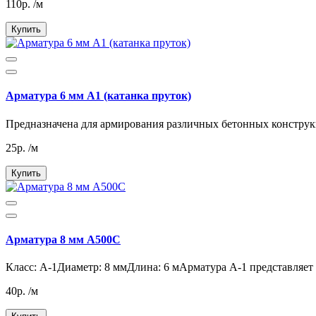
110р. /м
Купить
Арматура 6 мм А1 (катанка пруток)
Предназначена для армирования различных бетонных конструкц
25р. /м
Купить
Арматура 8 мм А500С
Класс: А-1Диаметр: 8 ммДлина: 6 мАрматура А-1 представляет с
40р. /м