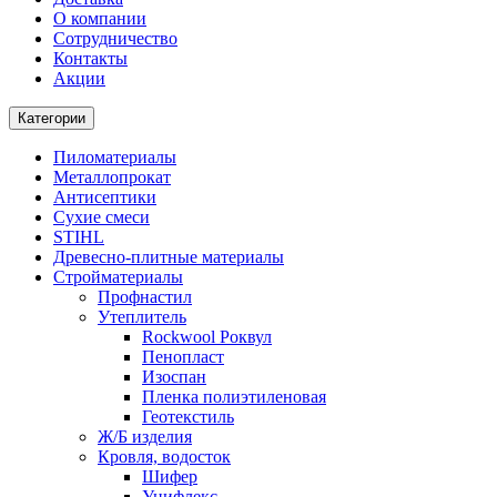
О компании
Cотрудничество
Контакты
Акции
Категории
Пиломатериалы
Металлопрокат
Антисептики
Сухие смеси
STIHL
Древесно-плитные материалы
Стройматериалы
Профнастил
Утеплитель
Rockwool Роквул
Пенопласт
Изоспан
Пленка полиэтиленовая
Геотекстиль
Ж/Б изделия
Кровля, водосток
Шифер
Унифлекс