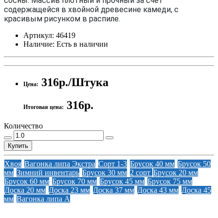
сосны. Массив плотный и прочный за счет
содержащейся в хвойной древесине камеди, с
красивым рисунком в распиле.
Артикул:
46419
Наличие:
Есть в наличии
316р./Штука
Цена:
316р.
Итоговая цена:
Количество
Купить
Хвоя
Вагонка липа Экстра
Сорт 1-3
Брусок 40 мм
Брусок 50
мм
Зимний инвентарь
Брусок 30 мм
2 сорт
Брусок 20 мм
Брусок 60 мм
Брусок 70 мм
Брусок 45 мм
Брусок 75 мм
Доска 20 мм
Доска 23 мм
Доска 37 мм
Доска 43 мм
Доска 45
мм
Вагонка липа А