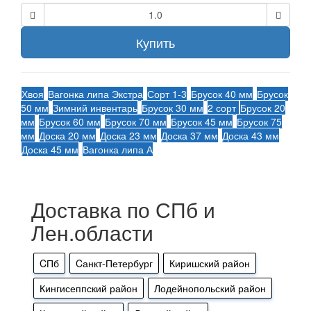
Купить
Хвоя
Вагонка липа Экстра
Сорт 1-3
Брусок 40 мм
Брусок
50 мм
Зимний инвентарь
Брусок 30 мм
2 сорт
Брусок 20
мм
Брусок 60 мм
Брусок 70 мм
Брусок 45 мм
Брусок 75
мм
Доска 20 мм
Доска 23 мм
Доска 37 мм
Доска 43 мм
Доска 45 мм
Вагонка липа А
Доставка по СПб и
Лен.области
CПб
Cанкт-Петербург
Киришский район
Кингисеппский район
Лодейнопольский район