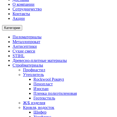
О компании
Cотрудничество
Контакты
Акции
Категории
Пиломатериалы
Металлопрокат
Антисептики
Сухие смеси
STIHL
Древесно-плитные материалы
Стройматериалы
Профнастил
Утеплитель
Rockwool Роквул
Пенопласт
Изоспан
Пленка полиэтиленовая
Геотекстиль
Ж/Б изделия
Кровля, водосток
Шифер
Унифлекс