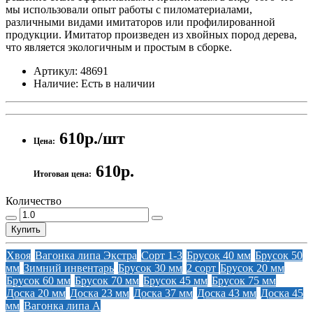
мы использовали опыт работы с пиломатериалами,
различными видами имитаторов или профилированной
продукции. Имитатор произведен из хвойных пород дерева,
что является экологичным и простым в сборке.
Артикул:
48691
Наличие:
Есть в наличии
610р./шт
Цена:
610р.
Итоговая цена:
Количество
Купить
Хвоя
Вагонка липа Экстра
Сорт 1-3
Брусок 40 мм
Брусок 50
мм
Зимний инвентарь
Брусок 30 мм
2 сорт
Брусок 20 мм
Брусок 60 мм
Брусок 70 мм
Брусок 45 мм
Брусок 75 мм
Доска 20 мм
Доска 23 мм
Доска 37 мм
Доска 43 мм
Доска 45
мм
Вагонка липа А