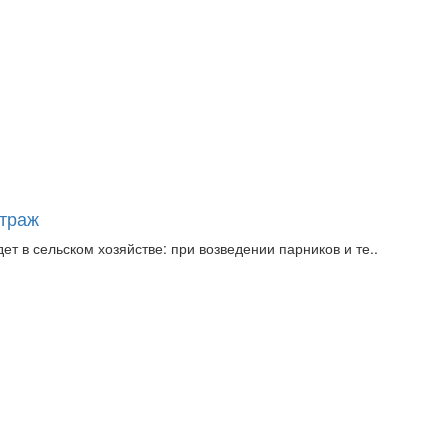
етраж
т в сельском хозяйстве: при возведении парников и те..