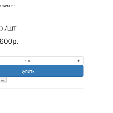
в наличии
р./шт
600р.
Купить
лик