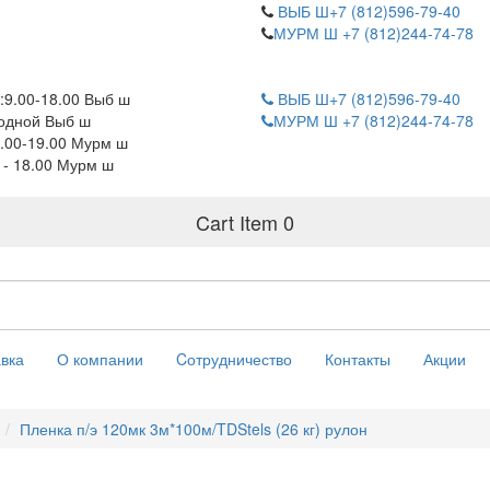
ВЫБ Ш+7 (812)596-79-40
МУРМ Ш +7 (812)244-74-78
:9.00-18.00 Выб ш
ВЫБ Ш+7 (812)596-79-40
одной Выб ш
МУРМ Ш +7 (812)244-74-78
.00-19.00 Мурм ш
0 - 18.00 Мурм ш
Cart Item
0
вка
О компании
Cотрудничество
Контакты
Акции
Пленка п/э 120мк 3м*100м/TDStels (26 кг) рулон