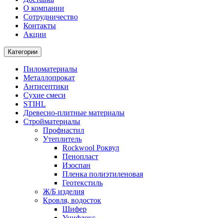
О компании
Cотрудничество
Контакты
Акции
Категории
Пиломатериалы
Металлопрокат
Антисептики
Сухие смеси
STIHL
Древесно-плитные материалы
Стройматериалы
Профнастил
Утеплитель
Rockwool Роквул
Пенопласт
Изоспан
Пленка полиэтиленовая
Геотекстиль
Ж/Б изделия
Кровля, водосток
Шифер
Унифлекс