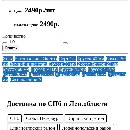
2490р./шт
Цена:
2490р.
Итоговая цена:
Количество
Купить
Хвоя
Вагонка липа Экстра
Сорт 1-3
Брусок 40 мм
Брусок 50
мм
Зимний инвентарь
Брусок 30 мм
2 сорт
Брусок 20 мм
Брусок 60 мм
Брусок 70 мм
Брусок 45 мм
Брусок 75 мм
Доска 20 мм
Доска 23 мм
Доска 37 мм
Доска 43 мм
Доска 45
мм
Вагонка липа А
Доставка по СПб и Лен.области
CПб
Cанкт-Петербург
Киришский район
Кингисеппский район
Лодейнопольский район