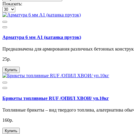
Показать:
Арматура 6 мм А1 (катанка пруток)
Предназначена для армирования различных бетонных конструкц
25р.
Купить
Брикеты топливные RUF /ОПИЛ ХВОИ/ уп.10кг
Топливные брикеты – вид твердого топлива, альтернатива обыч
160р.
Купить