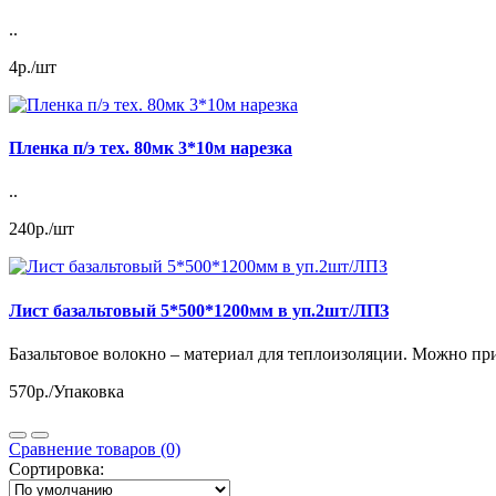
..
4р./шт
Пленка п/э тех. 80мк 3*10м нарезка
..
240р./шт
Лист базальтовый 5*500*1200мм в уп.2шт/ЛПЗ
Базальтовое волокно – материал для теплоизоляции. Можно прим
570р./Упаковка
Сравнение товаров (0)
Сортировка: