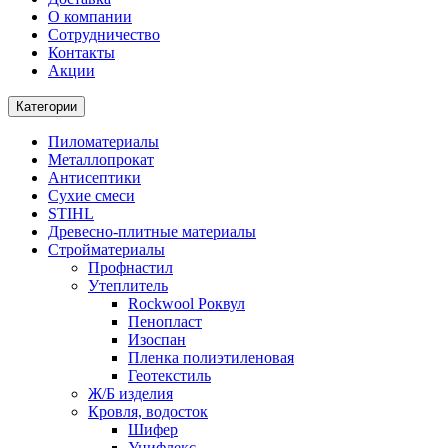
О компании
Cотрудничество
Контакты
Акции
Категории
Пиломатериалы
Металлопрокат
Антисептики
Сухие смеси
STIHL
Древесно-плитные материалы
Стройматериалы
Профнастил
Утеплитель
Rockwool Роквул
Пенопласт
Изоспан
Пленка полиэтиленовая
Геотекстиль
Ж/Б изделия
Кровля, водосток
Шифер
Унифлекс