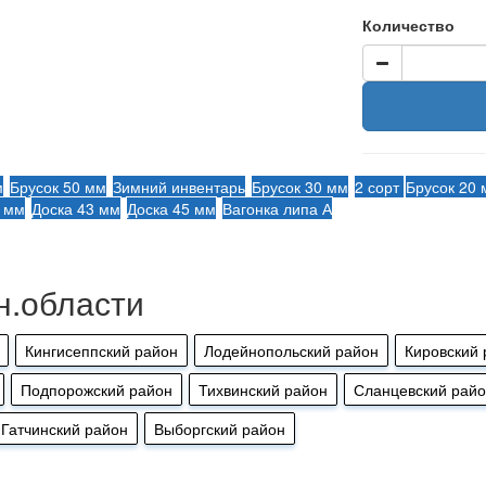
Количество
м
Брусок 50 мм
Зимний инвентарь
Брусок 30 мм
2 сорт
Брусок 20
7 мм
Доска 43 мм
Доска 45 мм
Вагонка липа А
н.области
Кингисеппский район
Лодейнопольский район
Кировский 
Подпорожский район
Тихвинский район
Сланцевский рай
Гатчинский район
Выборгский район