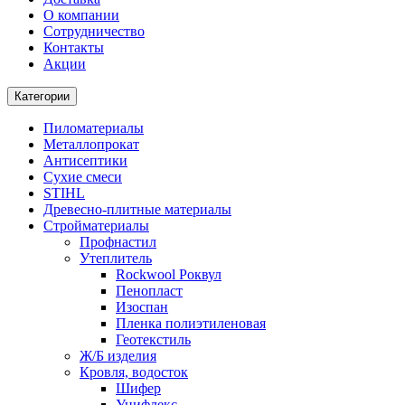
О компании
Cотрудничество
Контакты
Акции
Категории
Пиломатериалы
Металлопрокат
Антисептики
Сухие смеси
STIHL
Древесно-плитные материалы
Стройматериалы
Профнастил
Утеплитель
Rockwool Роквул
Пенопласт
Изоспан
Пленка полиэтиленовая
Геотекстиль
Ж/Б изделия
Кровля, водосток
Шифер
Унифлекс