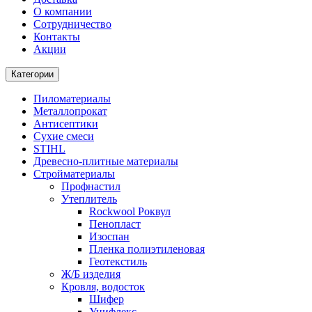
О компании
Cотрудничество
Контакты
Акции
Категории
Пиломатериалы
Металлопрокат
Антисептики
Сухие смеси
STIHL
Древесно-плитные материалы
Стройматериалы
Профнастил
Утеплитель
Rockwool Роквул
Пенопласт
Изоспан
Пленка полиэтиленовая
Геотекстиль
Ж/Б изделия
Кровля, водосток
Шифер
Унифлекс