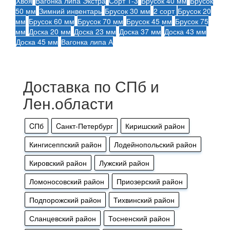
Хвоя
Вагонка липа Экстра
Сорт 1-3
Брусок 40 мм
Брусок
50 мм
Зимний инвентарь
Брусок 30 мм
2 сорт
Брусок 20
мм
Брусок 60 мм
Брусок 70 мм
Брусок 45 мм
Брусок 75
мм
Доска 20 мм
Доска 23 мм
Доска 37 мм
Доска 43 мм
Доска 45 мм
Вагонка липа А
Доставка по СПб и
Лен.области
CПб
Cанкт-Петербург
Киришский район
Кингисеппский район
Лодейнопольский район
Кировский район
Лужский район
Ломоносовский район
Приозерский район
Подпорожский район
Тихвинский район
Сланцевский район
Тосненский район