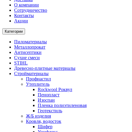
О компании
Cотрудничество
Контакты
Акции
Категории
Пиломатериалы
Металлопрокат
Антисептики
Сухие смеси
STIHL
Древесно-плитные материалы
Стройматериалы
Профнастил
Утеплитель
Rockwool Роквул
Пенопласт
Изоспан
Пленка полиэтиленовая
Геотекстиль
Ж/Б изделия
Кровля, водосток
Шифер
Унифлекс