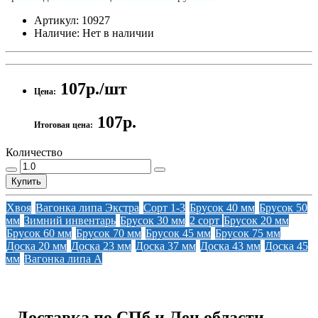
Артикул:
10927
Наличие:
Нет в наличии
107р./шт
Цена:
107р.
Итоговая цена:
Количество
Купить
Хвоя
Вагонка липа Экстра
Сорт 1-3
Брусок 40 мм
Брусок 50
мм
Зимний инвентарь
Брусок 30 мм
2 сорт
Брусок 20 мм
Брусок 60 мм
Брусок 70 мм
Брусок 45 мм
Брусок 75 мм
Доска 20 мм
Доска 23 мм
Доска 37 мм
Доска 43 мм
Доска 45
мм
Вагонка липа А
Доставка по СПб и Лен.области