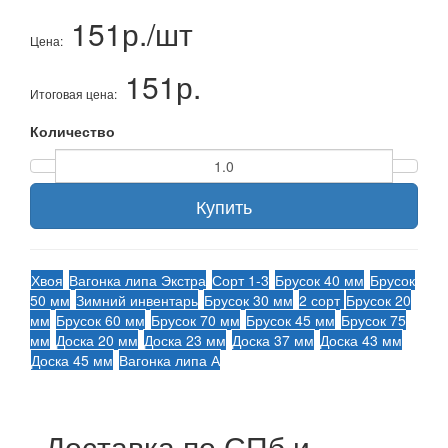
151р./шт
Цена:
151р.
Итоговая цена:
Количество
Купить
Хвоя
Вагонка липа Экстра
Сорт 1-3
Брусок 40 мм
Брусок
50 мм
Зимний инвентарь
Брусок 30 мм
2 сорт
Брусок 20
мм
Брусок 60 мм
Брусок 70 мм
Брусок 45 мм
Брусок 75
мм
Доска 20 мм
Доска 23 мм
Доска 37 мм
Доска 43 мм
Доска 45 мм
Вагонка липа А
Доставка по СПб и