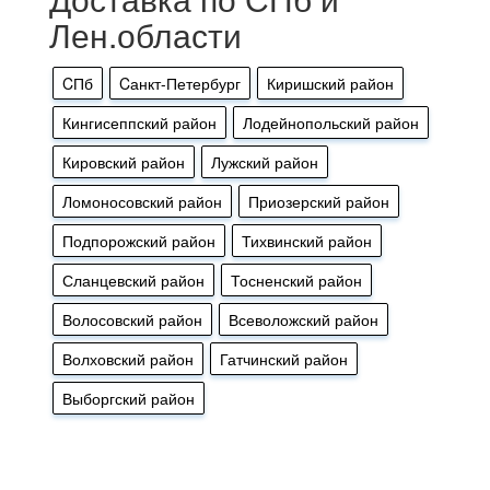
Лен.области
CПб
Cанкт-Петербург
Киришский район
Кингисеппский район
Лодейнопольский район
Кировский район
Лужский район
Ломоносовский район
Приозерский район
Подпорожский район
Тихвинский район
Сланцевский район
Тосненский район
Волосовский район
Всеволожский район
Волховский район
Гатчинский район
Выборгский район