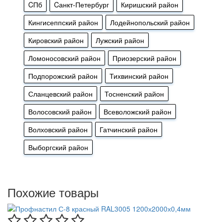
CПб
Cанкт-Петербург
Киришский район
Кингисеппский район
Лодейнопольский район
Кировский район
Лужский район
Ломоносовский район
Приозерский район
Подпорожский район
Тихвинский район
Сланцевский район
Тосненский район
Волосовский район
Всеволожский район
Волховский район
Гатчинский район
Выборгский район
Похожие товары