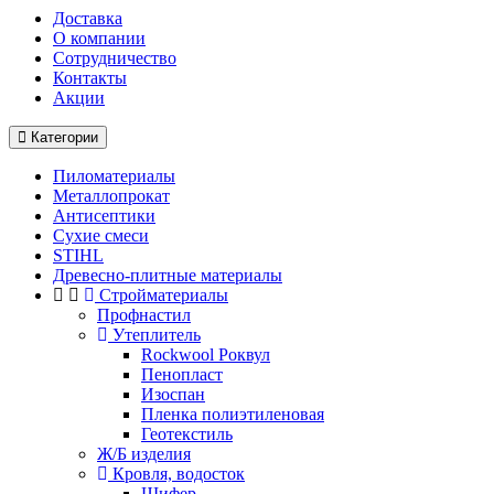
Доставка
О компании
Cотрудничество
Контакты
Акции
Категории
Пиломатериалы
Металлопрокат
Антисептики
Сухие смеси
STIHL
Древесно-плитные материалы
Стройматериалы
Профнастил
Утеплитель
Rockwool Роквул
Пенопласт
Изоспан
Пленка полиэтиленовая
Геотекстиль
Ж/Б изделия
Кровля, водосток
Шифер