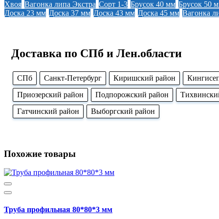
Хвоя
Вагонка липа Экстра
Сорт 1-3
Брусок 40 мм
Брусок 50 
Доска 23 мм
Доска 37 мм
Доска 43 мм
Доска 45 мм
Вагонка л
Доставка по СПб и Лен.области
CПб
Cанкт-Петербург
Киришский район
Кингисе
Приозерский район
Подпорожский район
Тихвински
Гатчинский район
Выборгский район
Похожие товары
Труба профильная 80*80*3 мм