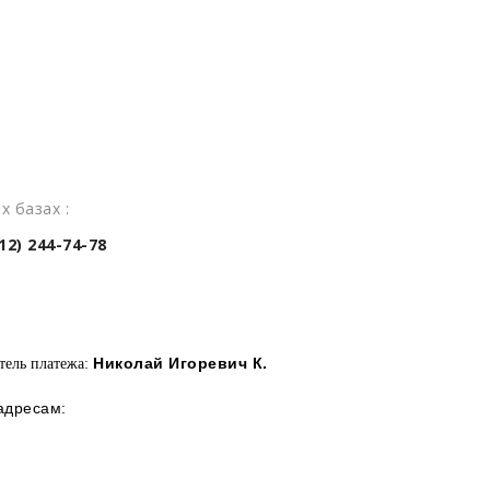
х базах :
2) 244-74-78
Николай Игоревич К.
тель платежа:
 адресам: