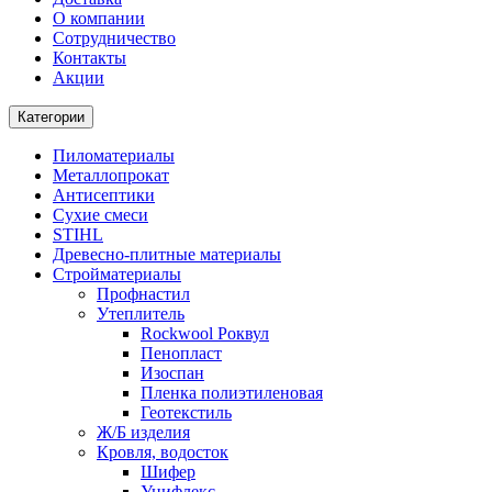
О компании
Cотрудничество
Контакты
Акции
Категории
Пиломатериалы
Металлопрокат
Антисептики
Сухие смеси
STIHL
Древесно-плитные материалы
Стройматериалы
Профнастил
Утеплитель
Rockwool Роквул
Пенопласт
Изоспан
Пленка полиэтиленовая
Геотекстиль
Ж/Б изделия
Кровля, водосток
Шифер
Унифлекс