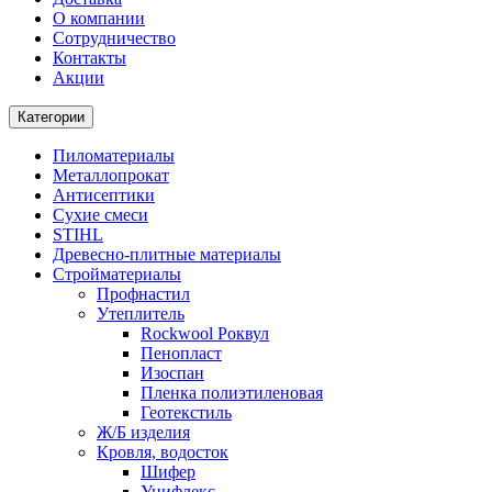
О компании
Cотрудничество
Контакты
Акции
Категории
Пиломатериалы
Металлопрокат
Антисептики
Сухие смеси
STIHL
Древесно-плитные материалы
Стройматериалы
Профнастил
Утеплитель
Rockwool Роквул
Пенопласт
Изоспан
Пленка полиэтиленовая
Геотекстиль
Ж/Б изделия
Кровля, водосток
Шифер
Унифлекс