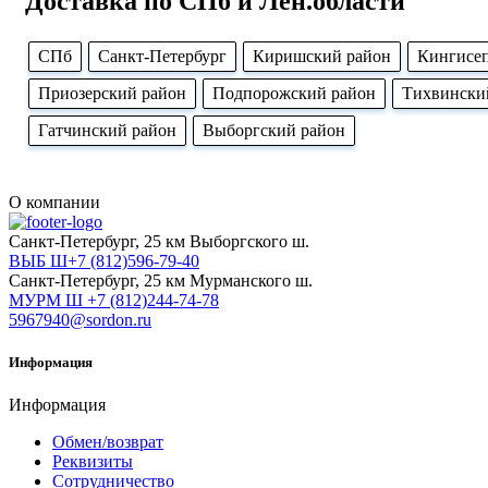
Доставка по СПб и Лен.области
CПб
Cанкт-Петербург
Киришский район
Кингисе
Приозерский район
Подпорожский район
Тихвински
Гатчинский район
Выборгский район
О компании
Cанкт-Петербург, 25 км Выборгского ш.
ВЫБ Ш+7 (812)596-79-40
Cанкт-Петербург, 25 км Мурманского ш.
МУРМ Ш +7 (812)244-74-78
5967940@sordon.ru
Информация
Информация
Обмен/возврат
Реквизиты
Сотрудничество