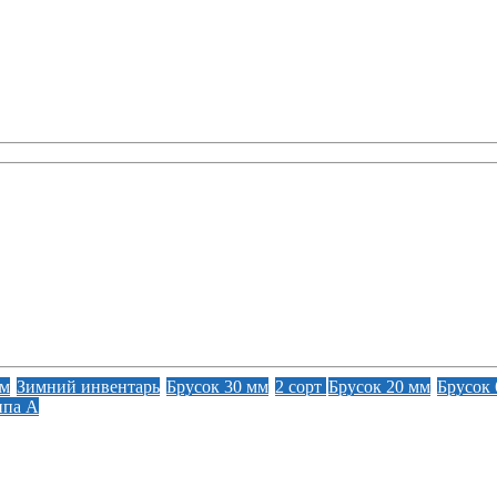
мм
Зимний инвентарь
Брусок 30 мм
2 сорт
Брусок 20 мм
Брусок 
ипа А