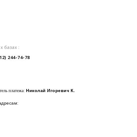
х базах :
2) 244-74-78
Николай Игоревич К.
тель платежа:
 адресам: