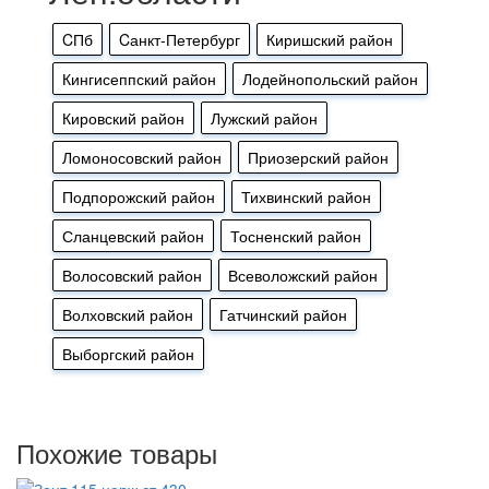
CПб
Cанкт-Петербург
Киришский район
Кингисеппский район
Лодейнопольский район
Кировский район
Лужский район
Ломоносовский район
Приозерский район
Подпорожский район
Тихвинский район
Сланцевский район
Тосненский район
Волосовский район
Всеволожский район
Волховский район
Гатчинский район
Выборгский район
Похожие товары