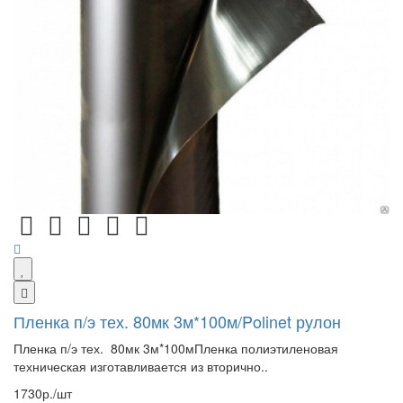
Пленка п/э тех. 80мк 3м*100м/Polinet рулон
Пленка п/э тех. 80мк 3м*100мПленка полиэтиленовая
техническая изготавливается из вторично..
1730р./шт