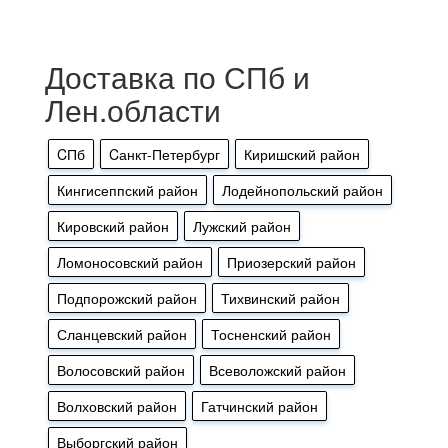
Доставка по СПб и
Лен.области
CПб
Cанкт-Петербург
Киришский район
Кингисеппский район
Лодейнопольский район
Кировский район
Лужский район
Ломоносовский район
Приозерский район
Подпорожский район
Тихвинский район
Сланцевский район
Тосненский район
Волосовский район
Всеволожский район
Волховский район
Гатчинский район
Выборгский район