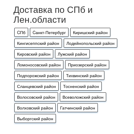
Доставка по СПб и
Лен.области
CПб
Cанкт-Петербург
Киришский район
Кингисеппский район
Лодейнопольский район
Кировский район
Лужский район
Ломоносовский район
Приозерский район
Подпорожский район
Тихвинский район
Сланцевский район
Тосненский район
Волосовский район
Всеволожский район
Волховский район
Гатчинский район
Выборгский район