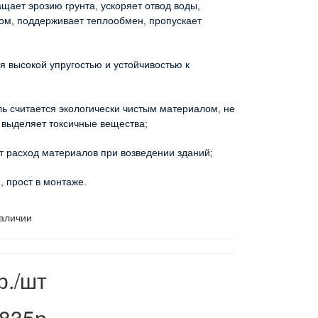
т эрозию грунта, ускоряет отвод воды,
ом, поддерживает теплообмен, пропускает
ысокой упругостью и устойчивостью к
считается экологически чистым материалом, не
е выделяет токсичные вещества;
сход материалов при возведении зданий;
рост в монтаже.
аличии
р./шт
835р.