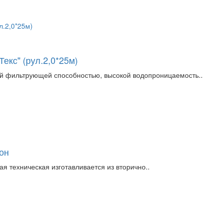
екс" (рул.2,0*25м)
ой фильтрующей способностью, высокой водопроницаемость..
лон
я техническая изготавливается из вторично..