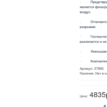
· Предотвращае
является фильтр
воздух;
· Отличается в
разрывам;
· Геотекстиль 
разлагается и н
· Уменьшает ра
· Компактен, п
Артикул:
37892
Наличие:
Нет в н
4835
Цена:
4