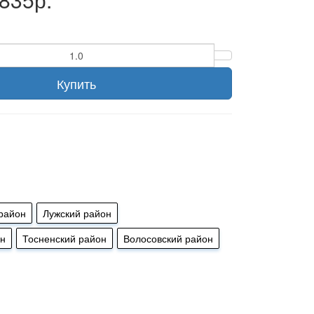
Купить
район
Лужский район
он
Тосненский район
Волосовский район