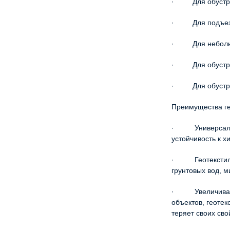
· Для обустрой
· Для подъезд
· Для небольши
· Для обустро
· Для обустро
Преимущества ге
· Универсально
устойчивость к х
· Геотекстиль 
грунтовых вод, 
· Увеличивает 
объектов, геотек
теряет своих сво