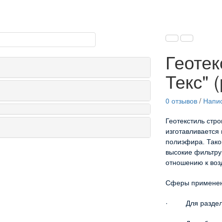
Геотек
Текс" 
0 отзывов
/
Напис
Геотекстиль стро
изготавливается
полиэфира. Тако
высокие фильтру
отношению к возд
Сферы примене
· Для разделе