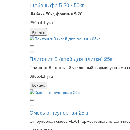
Щебень фр.5-20 / 50кг
Щебень 50кг, фракция 5-20..
250р./Штука
Купить
Плитонит В (клей для плитки) 25кг
Плитонит В - это клей усиленный с армирующими во
680р./Штука
Купить
Смесь огнеупорная 25кг
Огнеупорная смесь РЕАЛ термостойксть пластичнос
635р./Штука