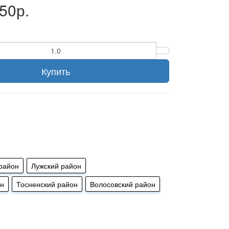
50р.
Купить
район
Лужский район
он
Тосненский район
Волосовский район