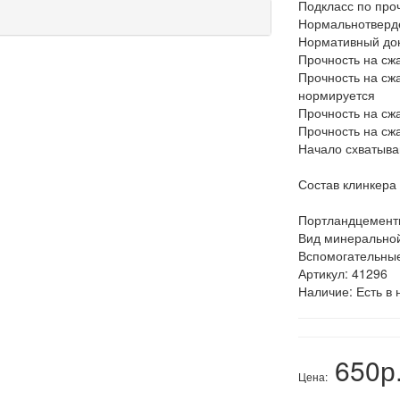
Подкласс по проч
Нормальнотвер
Нормативный до
Прочность на сжа
Прочность на сжа
нормируется
Прочность на сжа
Прочность на сжа
Начало схватыва
Состав клинкера
Портландцемент
Вид минеральной
Вспомогательны
Артикул:
41296
Наличие:
Есть в 
650р
Цена: