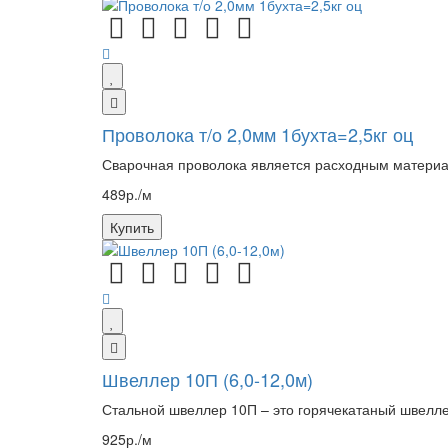
Проволока т/о 2,0мм 1бухта=2,5кг оц
Сварочная проволока является расходным материал
489р./м
Купить
Швеллер 10П (6,0-12,0м)
Стальной швеллер 10П – это горячекатаный швелле
925р./м