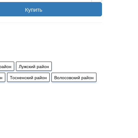
Купить
район
Лужский район
он
Тосненский район
Волосовский район