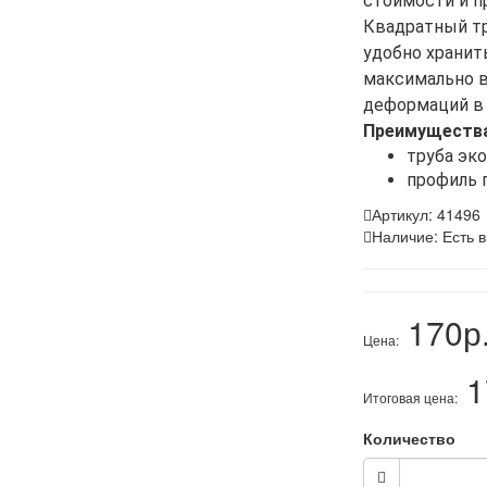
стоимости и п
Квадратный тр
удобно хранит
максимально 
деформаций в 
Преимущества
труба эк
профиль 
Артикул:
41496
Наличие:
Есть в
170р.
Цена:
1
Итоговая цена:
Количество