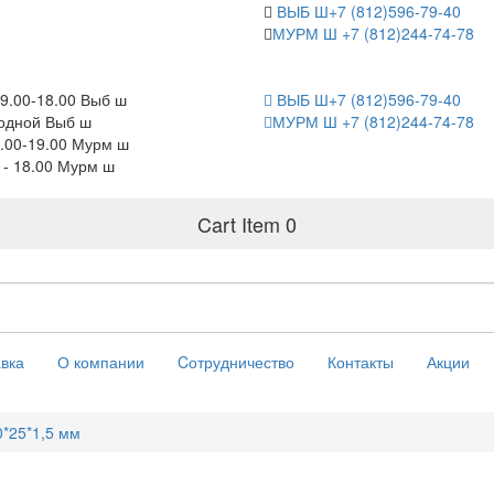
ВЫБ Ш+7 (812)596-79-40
МУРМ Ш +7 (812)244-74-78
9.00-18.00 Выб ш
ВЫБ Ш+7 (812)596-79-40
одной Выб ш
МУРМ Ш +7 (812)244-74-78
.00-19.00 Мурм ш
0 - 18.00 Мурм ш
Cart Item
0
вка
О компании
Cотрудничество
Контакты
Акции
*25*1,5 мм