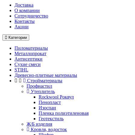
Доставка
О компании
Cотрудничество
Контакты
Акции
Категории
Пиломатериалы
Металлопрокат
Антисептики
Сухие смеси
STIHL
Древесно-плитные материалы
Стройматериалы
Профнастил
Утеплитель
Rockwool Роквул
Пенопласт
Изоспан
Пленка полиэтиленовая
Геотекстиль
Ж/Б изделия
Кровля, водосток
Шифер