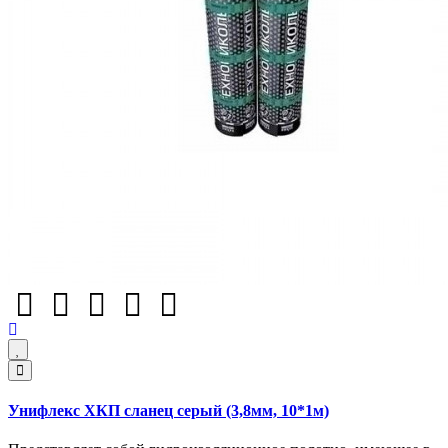
Унифлекс ХКП сланец серый (3,8мм, 10*1м)