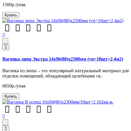
1500р./упак
Купить
Вагонка липа Экстра 14х96(88)х2500мм (уп=10шт=2,4м2)
Вагонка из липы – это популярный натуральный материал для
отделки помещений, обладающий целебными св..
6650р./упак
Купить