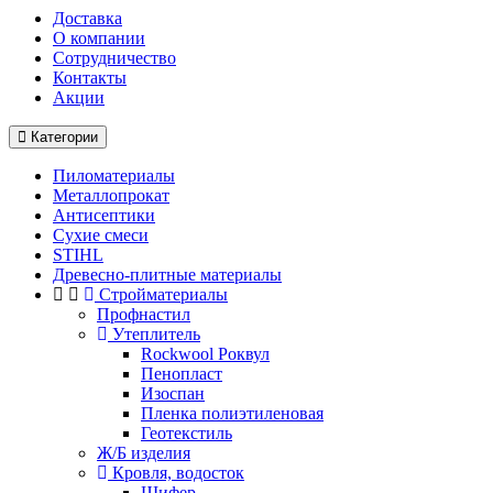
Доставка
О компании
Cотрудничество
Контакты
Акции
Категории
Пиломатериалы
Металлопрокат
Антисептики
Сухие смеси
STIHL
Древесно-плитные материалы
Стройматериалы
Профнастил
Утеплитель
Rockwool Роквул
Пенопласт
Изоспан
Пленка полиэтиленовая
Геотекстиль
Ж/Б изделия
Кровля, водосток
Шифер