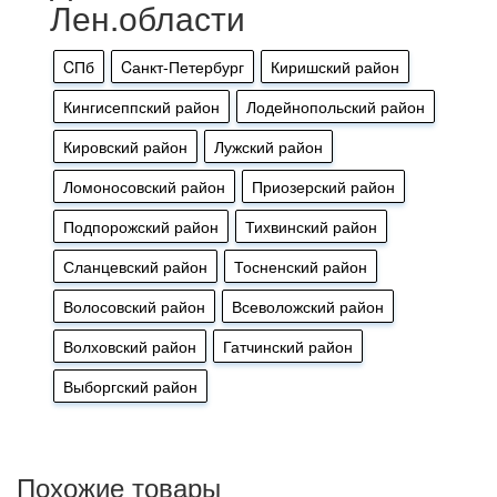
Лен.области
CПб
Cанкт-Петербург
Киришский район
Кингисеппский район
Лодейнопольский район
Кировский район
Лужский район
Ломоносовский район
Приозерский район
Подпорожский район
Тихвинский район
Сланцевский район
Тосненский район
Волосовский район
Всеволожский район
Волховский район
Гатчинский район
Выборгский район
Похожие товары