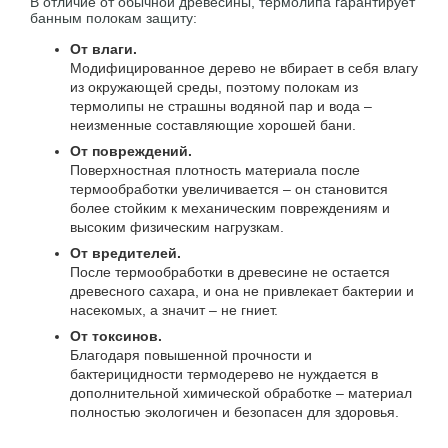
В отличие от обычной древесины, термолипа гарантирует
банным полокам защиту:
От влаги.
Модифицированное дерево не вбирает в себя влагу
из окружающей среды, поэтому полокам из
термолипы не страшны водяной пар и вода –
неизменные составляющие хорошей бани.
От повреждений.
Поверхностная плотность материала после
термообработки увеличивается – он становится
более стойким к механическим повреждениям и
высоким физическим нагрузкам.
От вредителей.
После термообработки в древесине не остается
древесного сахара, и она не привлекает бактерии и
насекомых, а значит – не гниет.
От токсинов.
Благодаря повышенной прочности и
бактерицидности термодерево не нуждается в
дополнительной химической обработке – материал
полностью экологичен и безопасен для здоровья.