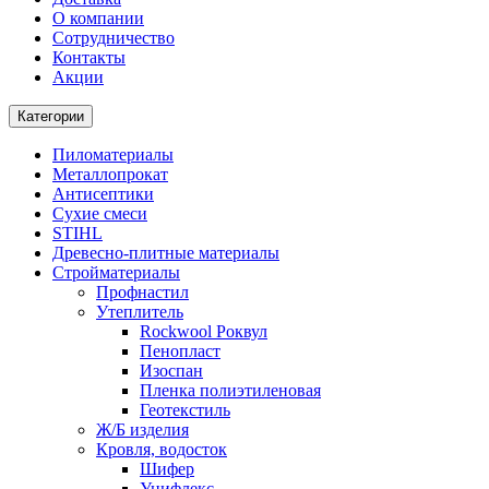
О компании
Cотрудничество
Контакты
Акции
Категории
Пиломатериалы
Металлопрокат
Антисептики
Сухие смеси
STIHL
Древесно-плитные материалы
Стройматериалы
Профнастил
Утеплитель
Rockwool Роквул
Пенопласт
Изоспан
Пленка полиэтиленовая
Геотекстиль
Ж/Б изделия
Кровля, водосток
Шифер
Унифлекс