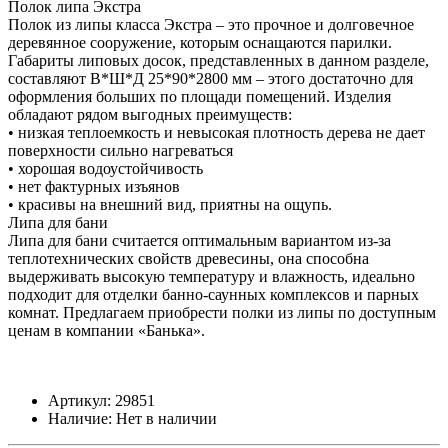
Полок липа Экстра
Полок из липы класса Экстра – это прочное и долговечное
деревянное сооружение, которым оснащаются парилки.
Габариты липовых досок, представленных в данном разделе,
составляют В*Ш*Д 25*90*2800 мм – этого достаточно для
оформления больших по площади помещений. Изделия
обладают рядом выгодных преимуществ:
• низкая теплоемкость и невысокая плотность дерева не дает
поверхности сильно нагреваться
• хорошая водоустойчивость
• нет фактурных изъянов
• красивы на внешний вид, приятны на ощупь.
Липа для бани
Липа для бани считается оптимальным вариантом из-за
теплотехнических свойств древесины, она способна
выдерживать высокую температуру и влажность, идеально
подходит для отделки банно-саунных комплексов и парных
комнат. Предлагаем приобрести полки из липы по доступным
ценам в компании «Банька».
Артикул:
29851
Наличие:
Нет в наличии