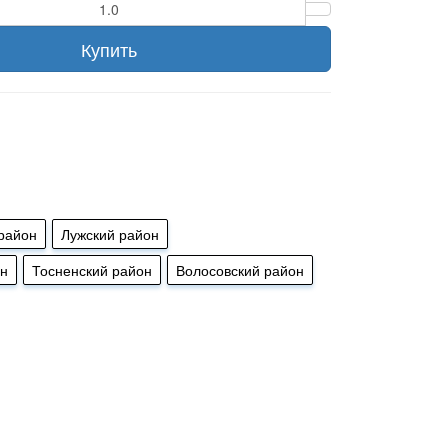
Купить
район
Лужский район
он
Тосненский район
Волосовский район