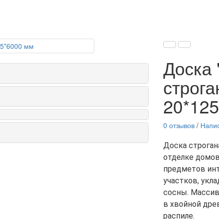
Доска 
строга
20*12
0 отзывов
/
Напис
Доска строган
отделке домов
предметов инт
участков, укла
сосны. Массив
в хвойной дре
распиле.