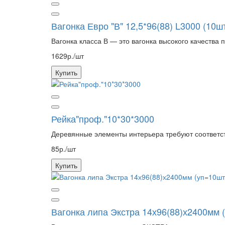
Вагонка Евро "В" 12,5*96(88) L3000 (10шт 
Вагонка класса В — это вагонка высокого качества п
1629р./шт
Купить
Рейка"проф."10*30*3000
Деревянные элементы интерьера требуют соответст
85р./шт
Купить
Вагонка липа Экстра 14х96(88)х2400мм 