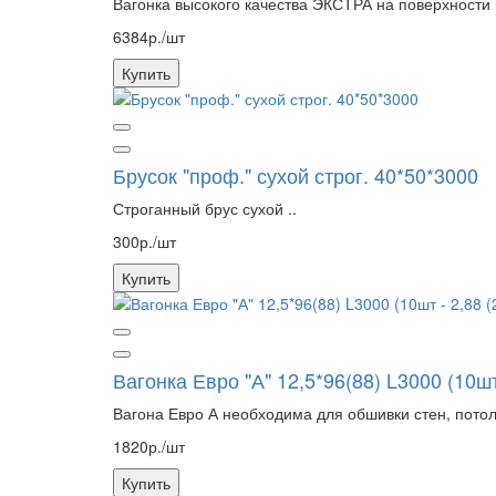
Вагонка высокого качества ЭКСТРА на поверхности 
6384р./шт
Купить
Брусок "проф." сухой строг. 40*50*3000
Строганный брус сухой ..
300р./шт
Купить
Вагонка Евро "А" 12,5*96(88) L3000 (10шт 
Вагона Евро А необходима для обшивки стен, потол
1820р./шт
Купить