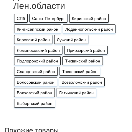
Лен.области
CПб
Cанкт-Петербург
Киришский район
Кингисеппский район
Лодейнопольский район
Кировский район
Лужский район
Ломоносовский район
Приозерский район
Подпорожский район
Тихвинский район
Сланцевский район
Тосненский район
Волосовский район
Всеволожский район
Волховский район
Гатчинский район
Выборгский район
Похожие товары