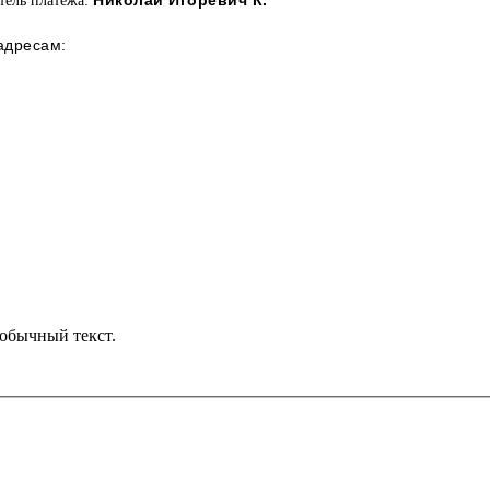
Николай Игоревич К.
тель платежа:
 адресам:
обычный текст.