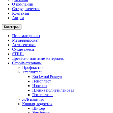
О компании
Cотрудничество
Контакты
Акции
Категории
Пиломатериалы
Металлопрокат
Антисептики
Сухие смеси
STIHL
Древесно-плитные материалы
Стройматериалы
Профнастил
Утеплитель
Rockwool Роквул
Пенопласт
Изоспан
Пленка полиэтиленовая
Геотекстиль
Ж/Б изделия
Кровля, водосток
Шифер
Унифлекс