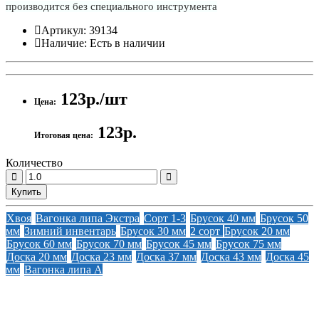
производится без специального инструмента
Артикул:
39134
Наличие:
Есть в наличии
123р./шт
Цена:
123р.
Итоговая цена:
Количество
Купить
Хвоя
Вагонка липа Экстра
Сорт 1-3
Брусок 40 мм
Брусок 50
мм
Зимний инвентарь
Брусок 30 мм
2 сорт
Брусок 20 мм
Брусок 60 мм
Брусок 70 мм
Брусок 45 мм
Брусок 75 мм
Доска 20 мм
Доска 23 мм
Доска 37 мм
Доска 43 мм
Доска 45
мм
Вагонка липа А