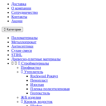
Доставка
О компании
Cотрудничество
Контакты
Акции
Категории
Пиломатериалы
Металлопрокат
Антисептики
Сухие смеси
STIHL
Древесно-плитные материалы
Стройматериалы
Профнастил
Утеплитель
Rockwool Роквул
Пенопласт
Изоспан
Пленка полиэтиленовая
Геотекстиль
Ж/Б изделия
Кровля, водосток
Шифер