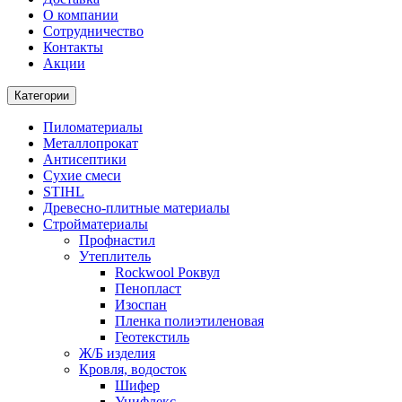
О компании
Cотрудничество
Контакты
Акции
Категории
Пиломатериалы
Металлопрокат
Антисептики
Сухие смеси
STIHL
Древесно-плитные материалы
Стройматериалы
Профнастил
Утеплитель
Rockwool Роквул
Пенопласт
Изоспан
Пленка полиэтиленовая
Геотекстиль
Ж/Б изделия
Кровля, водосток
Шифер
Унифлекс