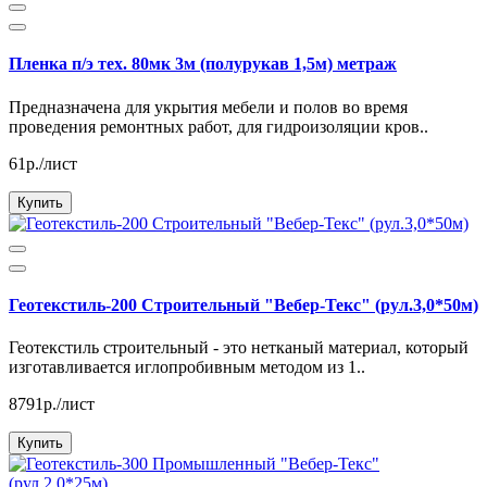
Пленка п/э тех. 80мк 3м (полурукав 1,5м) метраж
Предназначена для укрытия мебели и полов во время
проведения ремонтных работ, для гидроизоляции кров..
61р./лист
Купить
Геотекстиль-200 Строительный "Вебер-Текс" (рул.3,0*50м)
Геотекстиль строительный - это нетканый материал, который
изготавливается иглопробивным методом из 1..
8791р./лист
Купить