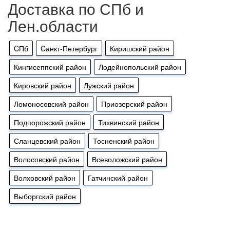
Доставка по СПб и
Лен.области
CПб
Cанкт-Петербург
Киришский район
Кингисеппский район
Лодейнопольский район
Кировский район
Лужский район
Ломоносовский район
Приозерский район
Подпорожский район
Тихвинский район
Сланцевский район
Тосненский район
Волосовский район
Всеволожский район
Волховский район
Гатчинский район
Выборгский район