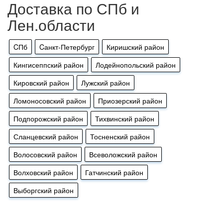
Доставка по СПб и
Лен.области
CПб
Cанкт-Петербург
Киришский район
Кингисеппский район
Лодейнопольский район
Кировский район
Лужский район
Ломоносовский район
Приозерский район
Подпорожский район
Тихвинский район
Сланцевский район
Тосненский район
Волосовский район
Всеволожский район
Волховский район
Гатчинский район
Выборгский район