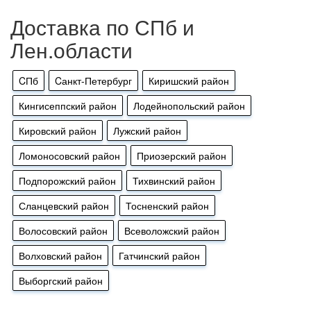
Доставка по СПб и
Лен.области
CПб
Cанкт-Петербург
Киришский район
Кингисеппский район
Лодейнопольский район
Кировский район
Лужский район
Ломоносовский район
Приозерский район
Подпорожский район
Тихвинский район
Сланцевский район
Тосненский район
Волосовский район
Всеволожский район
Волховский район
Гатчинский район
Выборгский район