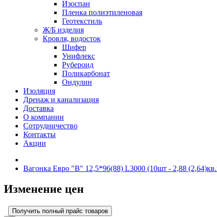
Изоспан
Пленка полиэтиленовая
Геотекстиль
Ж/Б изделия
Кровля, водосток
Шифер
Унифлекс
Рубероид
Поликарбонат
Ондулин
Изоляция
Дренаж и канализация
Доставка
О компании
Cотрудничество
Контакты
Акции
Вагонка Евро "В" 12,5*96(88) L3000 (10шт - 2,88 (2,64)кв.
Изменение цен
Получить полный прайс товаров